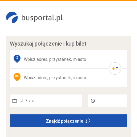
Wyszukaj połączenie
i kup bilet
Z
DO
pt. 7 sie.
-- : --
Znajdź połączenie