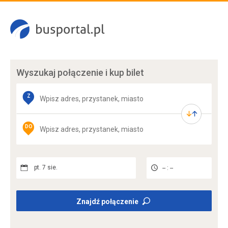
Wyszukaj połączenie
i kup bilet
Z
DO
pt. 7 sie.
-- : --
Znajdź połączenie