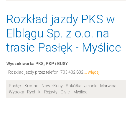
Rozkład jazdy PKS w
Elblągu Sp. z o.o. na
trasie Pasłęk - Myślice
Wyszukiwarka PKS, PKP i BUSY
Rozkład jazdy przez telefon:
703 402 802
... więcej
Pasłęk - Krosno - Nowe Kusy - Sokółka - Jelonki - Marwica -
Wysoka - Rychliki - Rejsyty - Gisiel - Myślice