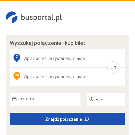
Wyszukaj połączenie
i kup bilet
Z
DO
so. 8 sie.
-- : --
Znajdź połączenie