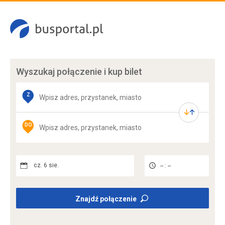
Wyszukaj połączenie
i kup bilet
Z
DO
cz. 6 sie.
-- : --
Znajdź połączenie