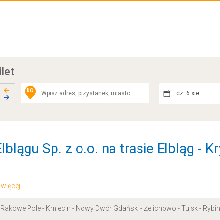
ilet
DO
cz. 6 sie.
blągu Sp. z o.o. na trasie Elbląg - 
.. więcej
- Rakowe Pole - Kmiecin - Nowy Dwór Gdański - Żelichowo - Tujsk - Rybi