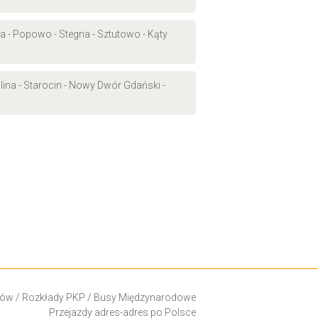
na - Popowo - Stegna - Sztutowo - Kąty
alina - Starocin - Nowy Dwór Gdański -
ków
/
Rozkłady PKP
/
Busy Międzynarodowe
Przejazdy adres-adres po Polsce