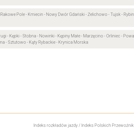
- Rakowe Pole - Kmiecin - Nowy Dwór Gdański - Żelichowo - Tujsk - Rybi
ugi - Kępki - Stobna - Nowinki - Kępiny Małe - Marzęcino - Orliniec - Pow
gna - Sztutowo - Kąty Rybackie - Krynica Morska
Indeks rozkładów jazdy
/
Indeks Polskich Przewoźni