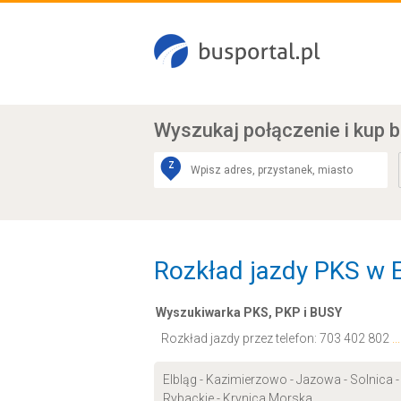
Wyszukaj połączenie
i kup b
Z
Rozkład jazdy PKS w El
Wyszukiwarka PKS, PKP i BUSY
Rozkład jazdy przez telefon:
703 402 802
.
Elbląg - Kazimierzowo - Jazowa - Solnica 
Rybackie - Krynica Morska