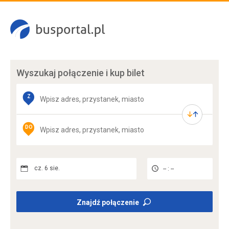
Wyszukaj połączenie
i kup bilet
Z
DO
cz. 6 sie.
-- : --
Znajdź połączenie