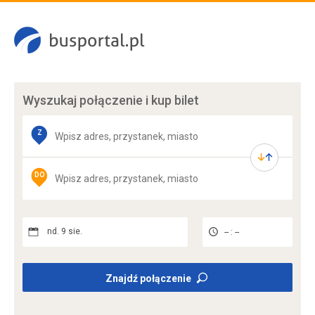
Wyszukaj połączenie
i kup bilet
Z
DO
nd. 9 sie.
-- : --
Znajdź połączenie