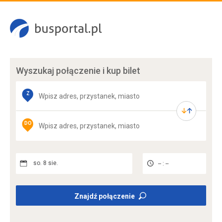
Wyszukaj połączenie
i kup bilet
Z
DO
so. 8 sie.
-- : --
Znajdź połączenie