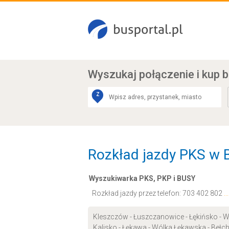
Wyszukaj połączenie
i kup b
Z
Rozkład jazdy PKS w B
Wyszukiwarka PKS, PKP i BUSY
Rozkład jazdy przez telefon:
703 402 802
.
Kleszczów - Łuszczanowice - Łękińsko - Wo
Kalisko - Łękawa - Wólka Łękawska - Bełc