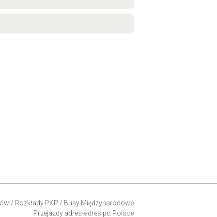
ków
/
Rozkłady PKP
/
Busy Międzynarodowe
Przejazdy adres-adres po Polsce