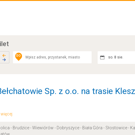
ilet
DO
so. 8 sie.
ełchatowie Sp. z o.o. na trasie Kle
.. więcej
lica - Brudzice - Wiewiórów - Dobryszyce - Biała Góra - Słostowice - 
hatów