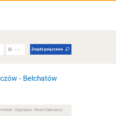
Znajdź połączenie
-- : --
szczów - Bełchatów
Kamieńsk - Szpinalów - Nowe Gałkowice -