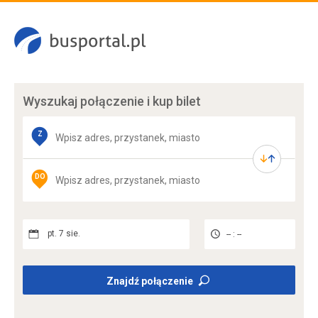
Wyszukaj połączenie
i kup bilet
Z
DO
pt. 7 sie.
-- : --
Znajdź połączenie