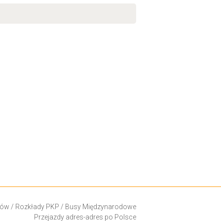
ków
/
Rozkłady PKP
/
Busy Międzynarodowe
Przejazdy adres-adres po Polsce