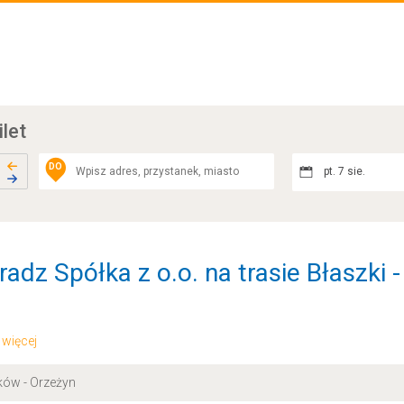
ilet
DO
pt. 7 sie.
adz Spółka z o.o. na trasie Błaszki 
.. więcej
ków - Orzeżyn