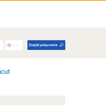
Znajdź połączenie
-- : --
ńcut