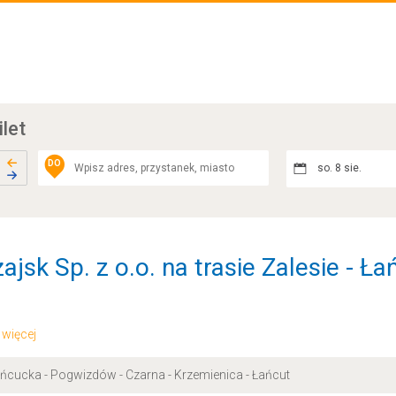
ilet
DO
so. 8 sie.
jsk Sp. z o.o. na trasie Zalesie - Ła
.. więcej
ńcucka - Pogwizdów - Czarna - Krzemienica - Łańcut