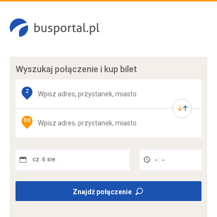
Wyszukaj połączenie
i kup bilet
Z
DO
cz. 6 sie.
-- : --
Znajdź połączenie