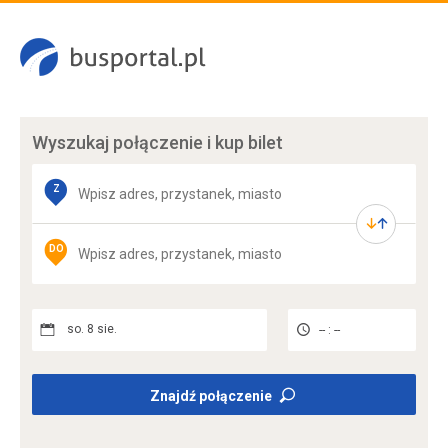
Wyszukaj połączenie
i kup bilet
Z
DO
so. 8 sie.
-- : --
Znajdź połączenie