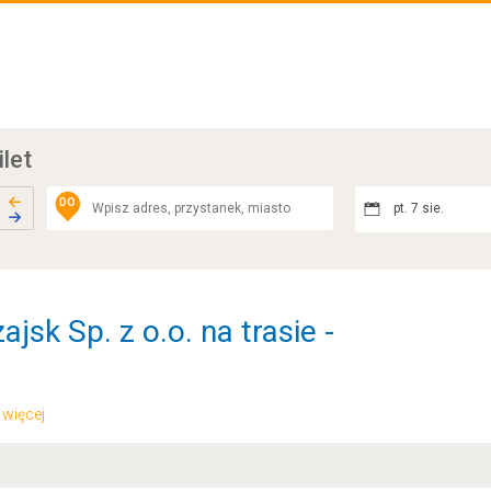
ilet
DO
pt. 7 sie.
jsk Sp. z o.o. na trasie -
.. więcej