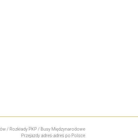
ków
/
Rozkłady PKP
/
Busy Międzynarodowe
Przejazdy adres-adres po Polsce