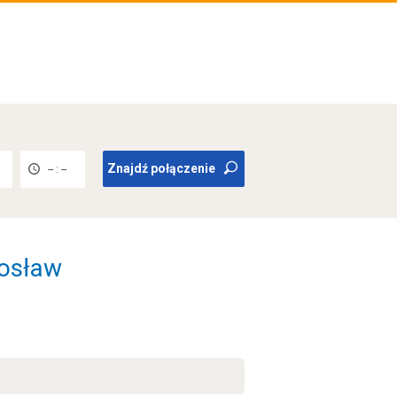
Znajdź połączenie
-- : --
rosław