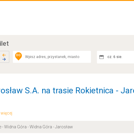
ilet
DO
cz. 6 sie.
osław S.A. na trasie Rokietnica - Ja
.. więcej
ce - Widna Góra - Widna Góra - Jarosław