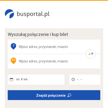
Wyszukaj połączenie
i kup bilet
Z
DO
so. 8 sie.
-- : --
Znajdź połączenie