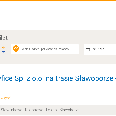
ilet
DO
pt. 7 sie.
fice Sp. z o.o. na trasie Sławoborze
.. więcej
- Słowenkowo - Rokosowo - Lepino - Sławoborze