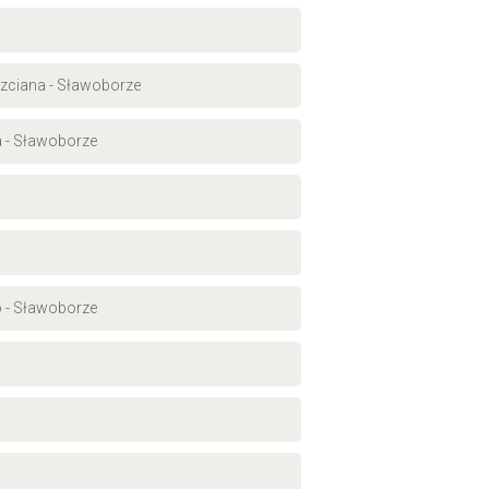
rzciana - Sławoborze
a - Sławoborze
o - Sławoborze