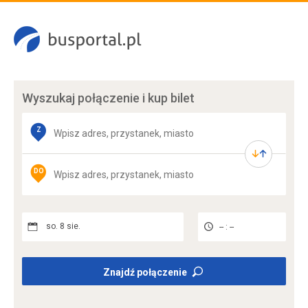
Wyszukaj połączenie
i kup bilet
Z
DO
so. 8 sie.
-- : --
Znajdź połączenie