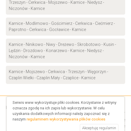
Trzeszyn - Cerkwica - Mojszewo - Karnice - Niedysz -
Niczonów - Karnice
Karnice - Modlimowo - Gościmierz - Cerkwica - Ciećmierz -
Paprotno - Cerkwica - Gocławice - Karnice
Karnice - Ninikowo - Niwy - Dreżewo - Skrobotowo - Kusin -
Lędzin - Drozdowo - Konarzewo - Karnice - Niedysz -
Niczonów - Karnice
Karnice - Mojszewo - Cerkwica - Trzeszyn - Węgorzyn -
Czaplin Wielki - Czaplin Mały - Czaplice - Karnice
Serwis www wykorzystuje pliki cookies. Korzystanie z witryny
Regulamin serwisu
/
Regulamin cookies
oznacza zgodę na ich zapis lub wykorzystanie. W celu
uzyskania dodatkowych informacji należy zapoznać się z
Indeks rozkładów jazdy
/
Indeks Polskich Przewoźników
/
naszym
regulaminem wykorzystywania plików cookies
Rozkłady PKP
/
Busy Międzynarodowe
Przejazdy adres-adres po Polsce
Akceptuję regulamin