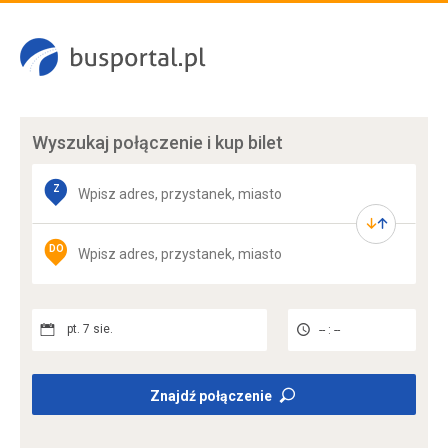
Wyszukaj połączenie
i kup bilet
Z
DO
pt. 7 sie.
-- : --
Znajdź połączenie