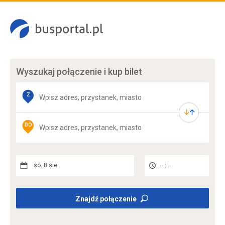
Wyszukaj połączenie
i kup bilet
Z
DO
so. 8 sie.
-- : --
Znajdź połączenie