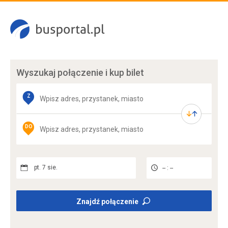
Wyszukaj połączenie
i kup bilet
Z
DO
pt. 7 sie.
-- : --
Znajdź połączenie