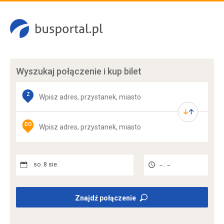
Wyszukaj połączenie
i kup bilet
Z
DO
so. 8 sie.
-- : --
Znajdź połączenie