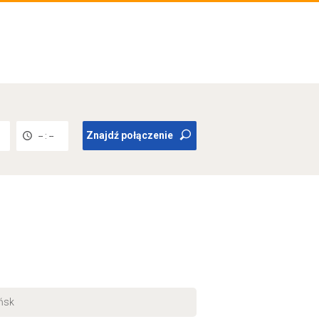
Znajdź połączenie
-- : --
ańsk