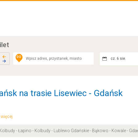
ilet
DO
cz. 6 sie.
ńsk na trasie Lisewiec - Gdańsk
.. więcej
 Kolbudy - Łapino - Kolbudy - Lublewo Gdańskie - Bąkowo - Kowale - Gd