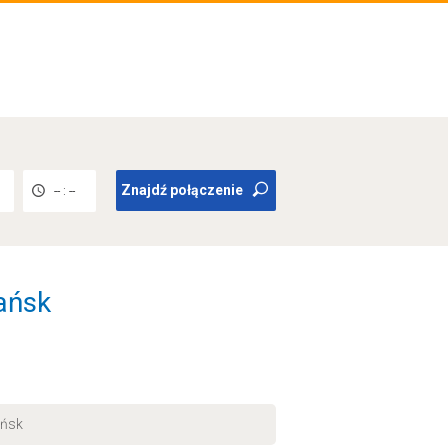
Znajdź połączenie
-- : --
ańsk
ańsk