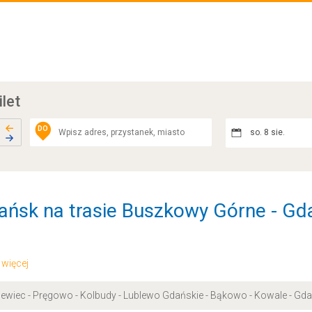
ilet
DO
so. 8 sie.
ańsk na trasie Buszkowy Górne - Gd
.. więcej
sewiec - Pręgowo - Kolbudy - Lublewo Gdańskie - Bąkowo - Kowale - Gd