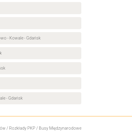
kowo - Kowale - Gdańsk
k
ńsk
ale - Gdańsk
ków
/
Rozkłady PKP
/
Busy Międzynarodowe