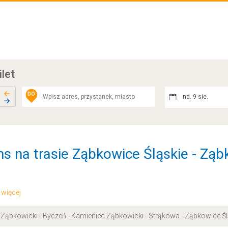
ilet
DO
nd. 9 sie.
s na trasie Ząbkowice Śląskie - Ząb
.. więcej
 Ząbkowicki - Byczeń - Kamieniec Ząbkowicki - Strąkowa - Ząbkowice Śl