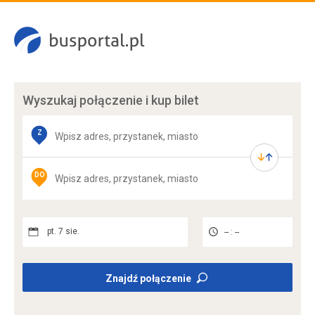
Wyszukaj połączenie
i kup bilet
Z
DO
pt. 7 sie.
-- : --
Znajdź połączenie