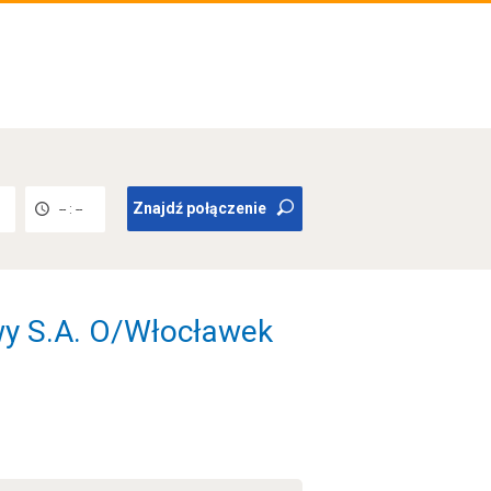
Znajdź połączenie
-- : --
y S.A. O/Włocławek