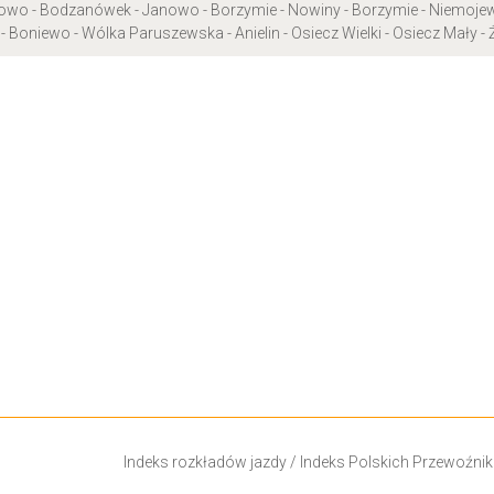
o - Bodzanówek - Janowo - Borzymie - Nowiny - Borzymie - Niemojewo 
 Boniewo - Wólka Paruszewska - Anielin - Osiecz Wielki - Osiecz Mały - 
Indeks rozkładów jazdy
/
Indeks Polskich Przewoźni