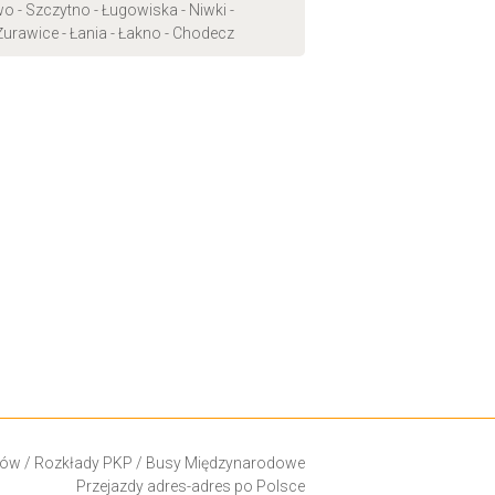
- Szczytno - Ługowiska - Niwki -
Żurawice - Łania - Łakno - Chodecz
ków
/
Rozkłady PKP
/
Busy Międzynarodowe
Przejazdy adres-adres po Polsce