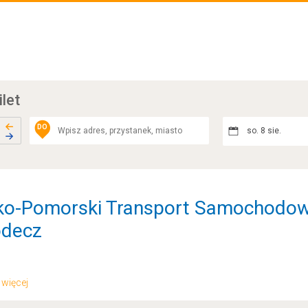
ilet
DO
so. 8 sie.
sko-Pomorski Transport Samochodow
odecz
.. więcej