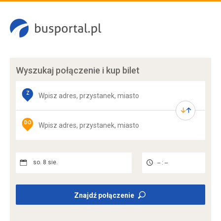
Wyszukaj połączenie
i kup bilet
Z
DO
so. 8 sie.
-- : --
Znajdź połączenie