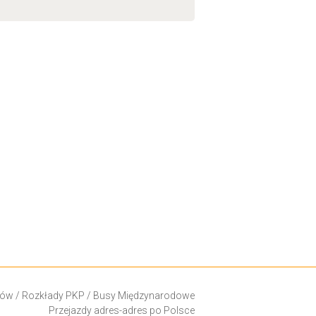
ków
/
Rozkłady PKP
/
Busy Międzynarodowe
Przejazdy adres-adres po Polsce