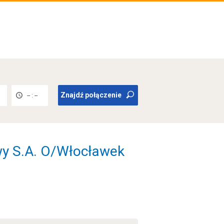
Znajdź połączenie
-- : --
y S.A. O/Włocławek