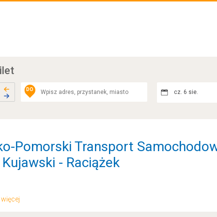
ilet
DO
cz. 6 sie.
sko-Pomorski Transport Samochodow
 Kujawski - Raciążek
.. więcej