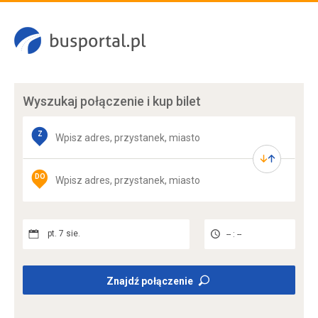
Wyszukaj połączenie
i kup bilet
Z
DO
pt. 7 sie.
-- : --
Znajdź połączenie