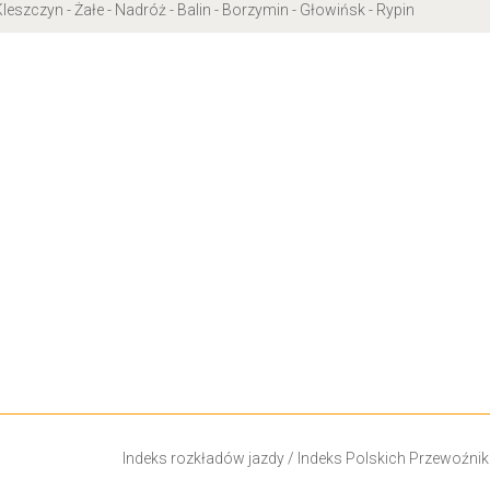
leszczyn - Żałe - Nadróż - Balin - Borzymin - Głowińsk - Rypin
Indeks rozkładów jazdy
/
Indeks Polskich Przewoźni