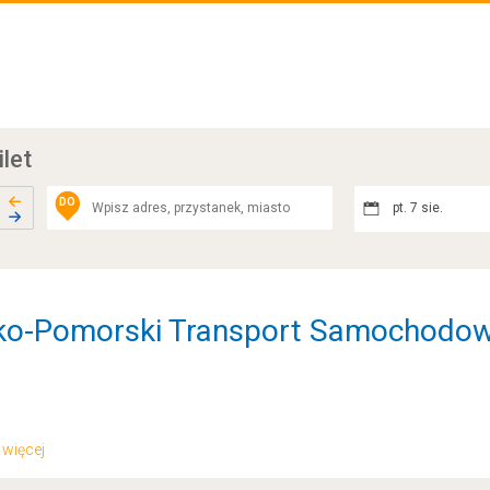
ilet
DO
pt. 7 sie.
ko-Pomorski Transport Samochodowy
.. więcej