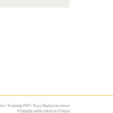
ków
/
Rozkłady PKP
/
Busy Międzynarodowe
Przejazdy adres-adres po Polsce