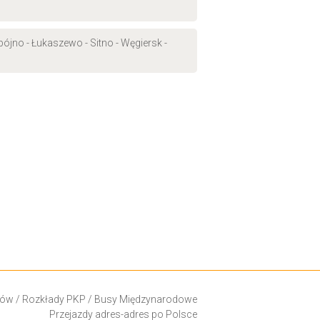
bójno - Łukaszewo - Sitno - Węgiersk -
ków
/
Rozkłady PKP
/
Busy Międzynarodowe
Przejazdy adres-adres po Polsce