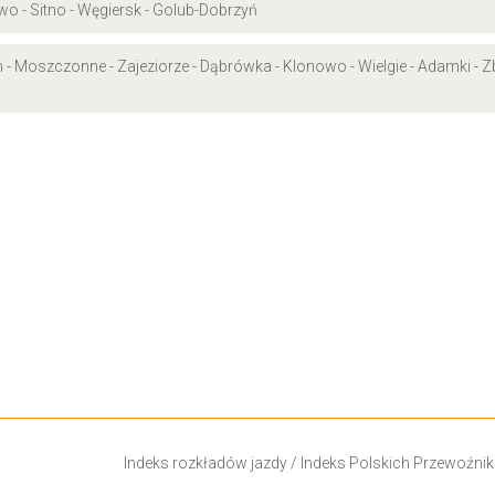
wo - Sitno - Węgiersk - Golub-Dobrzyń
bin - Moszczonne - Zajeziorze - Dąbrówka - Klonowo - Wielgie - Adamki - Z
Indeks rozkładów jazdy
/
Indeks Polskich Przewoźni