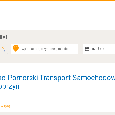
ilet
DO
cz. 6 sie.
ko-Pomorski Transport Samochodowy
Dobrzyń
.. więcej