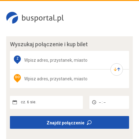
Wyszukaj połączenie
i kup bilet
Z
DO
cz. 6 sie.
-- : --
Znajdź połączenie